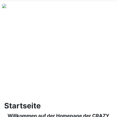
Startseite
Training
Über uns
Fotos
Videos
Tänze
Links
Impressum
Startseite
Willkommen auf der Homepage der CRAZY